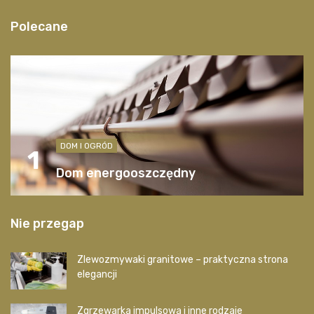
Polecane
DOM I OGRÓD
1
Dom energooszczędny
Nie przegap
Zlewozmywaki granitowe – praktyczna strona
elegancji
Zgrzewarka impulsowa i inne rodzaje