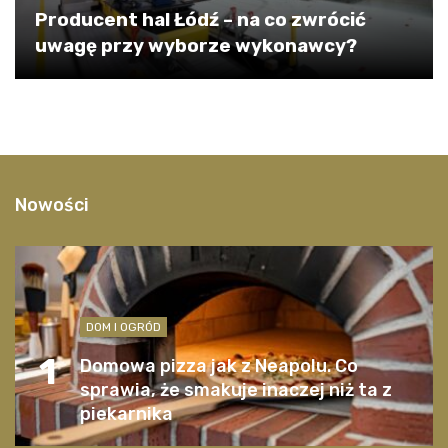
Producent hal Łódź – na co zwrócić
uwagę przy wyborze wykonawcy?
Nowości
DOM I OGRÓD
1
Domowa pizza jak z Neapolu. Co
sprawia, że smakuje inaczej niż ta z
piekarnika