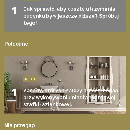
1
Jak sprawić, aby koszty utrzymania
budynku były jeszcze niższe? Spróbuj
tego!
Polecane
MEBLE
1
Zasady, których należy przestrzegać
przy wykonywaniu niestandardowej
szafki łazienkowej.
Nie przegap