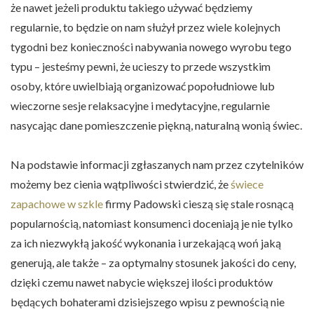
że nawet jeżeli produktu takiego używać będziemy
regularnie, to będzie on nam służył przez wiele kolejnych
tygodni bez konieczności nabywania nowego wyrobu tego
typu – jesteśmy pewni, że ucieszy to przede wszystkim
osoby, które uwielbiają organizować popołudniowe lub
wieczorne sesje relaksacyjne i medytacyjne, regularnie
nasycając dane pomieszczenie piękną, naturalną wonią świec.
Na podstawie informacji zgłaszanych nam przez czytelników
możemy bez cienia wątpliwości stwierdzić, że
świece
zapachowe w szkle
firmy Padowski cieszą się stale rosnącą
popularnością, natomiast konsumenci doceniają je nie tylko
za ich niezwykłą jakość wykonania i urzekającą woń jaką
generują, ale także – za optymalny stosunek jakości do ceny,
dzięki czemu nawet nabycie większej ilości produktów
będących bohaterami dzisiejszego wpisu z pewnością nie