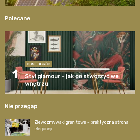
Polecane
DOM I OGRÓD
1
Styl glamour – jak go stworzyć we
wnętrzu
Nie przegap
Zlewozmywaki granitowe – praktyczna strona
elegancji