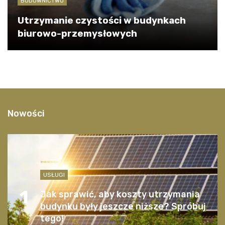
BUDOWNICTWO
Utrzymanie czystości w budynkach
biurowo-przemysłowych
Nowości
USŁUGI
1
Jak sprawić, aby koszty utrzymania
budynku były jeszcze niższe? Spróbuj
tego!